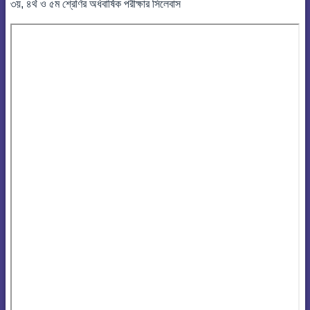
৩য়, ৪র্থ ও ৫ম শ্রেণির অর্ধবার্ষিক পরীক্ষার সিলেবাস