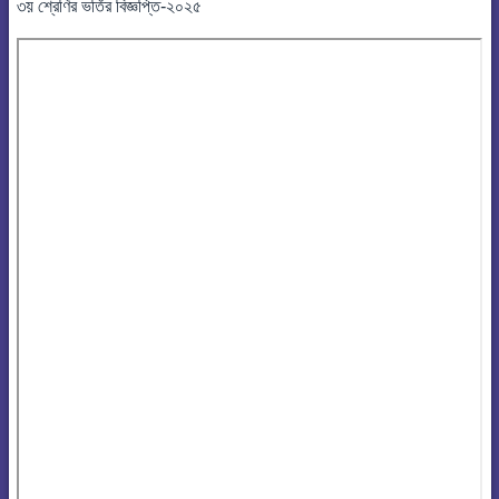
৩য় শ্রেণির ভর্তির বিজ্ঞপ্তি-২০২৫